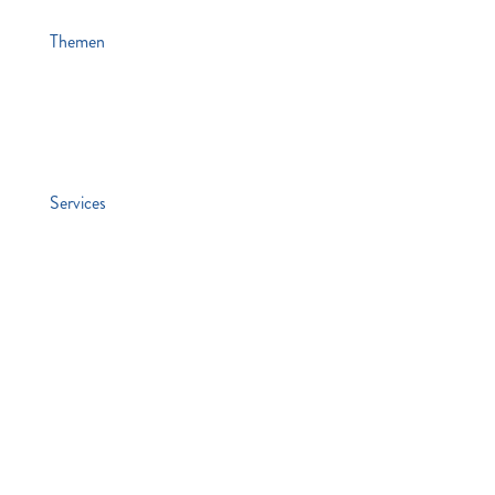
Themen
News
Veranstaltungen
Stiften & Spenden
Services
Jobs
Kontakt
Lawaetz-Gruppe
hei. Hamburger ExistenzgründungsInitiative
Rechtliches
Impressum
Datenschutz
Hinweisgebersystem