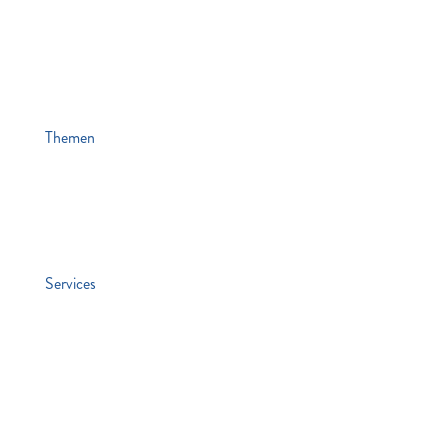
Themen
News
Veranstaltungen
Stiften & Spenden
Services
Jobs
Kontakt
Lawaetz-Gruppe
hei. Hamburger ExistenzgründungsInitiative