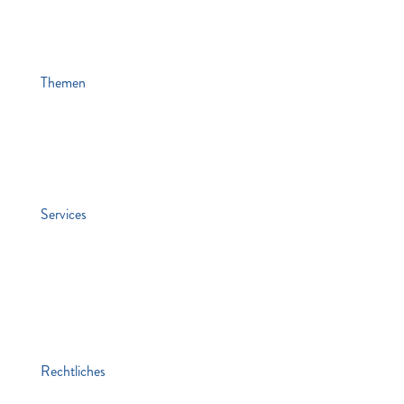
Themen
News
Veranstaltungen
Stiften & Spenden
Services
Jobs
Kontakt
Lawaetz-Gruppe
hei. Hamburger ExistenzgründungsInitiative
Rechtliches
Impressum