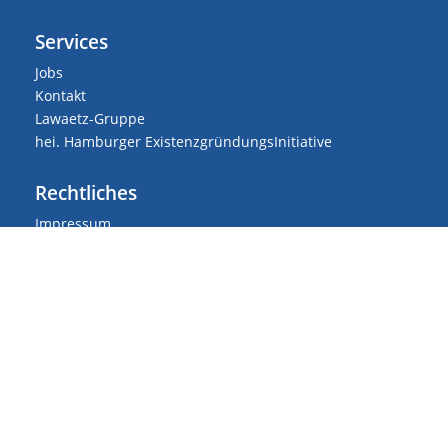
Services
Jobs
Kontakt
Lawaetz-Gruppe
hei. Hamburger ExistenzgründungsInitiative
Rechtliches
Impressum
Datenschutz
Hinweisgebersystem
Die Mitgemeinten
Social Media
LinkedIn
YouTube