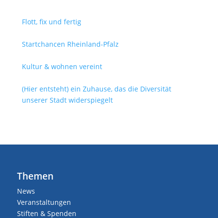
Flott, fix und fertig
Startchancen Rheinland-Pfalz
Kultur & wohnen vereint
(Hier entsteht) ein Zuhause, das die Diversität
unserer Stadt widerspiegelt
Themen
News
Veranstaltungen
Stiften & Spenden