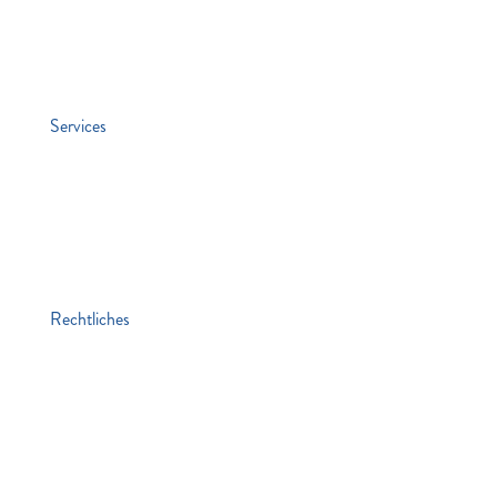
Veranstaltungen
Stiften & Spenden
Services
Jobs
Kontakt
Lawaetz-Gruppe
hei. Hamburger ExistenzgründungsInitiative
Rechtliches
Impressum
Datenschutz
Hinweisgebersystem
Die Mitgemeinten