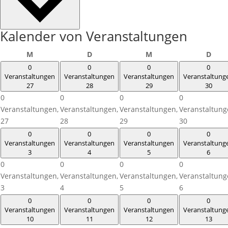
Kalender von Veranstaltungen
Montag
Dienstag
Mittwoch
Donn
M
D
M
D
0
0
0
0
Veranstaltungen
Veranstaltungen
Veranstaltungen
Veranstaltung
27
28
29
30
0
0
0
0
Veranstaltungen,
Veranstaltungen,
Veranstaltungen,
Veranstaltung
27
28
29
30
0
0
0
0
Veranstaltungen
Veranstaltungen
Veranstaltungen
Veranstaltung
3
4
5
6
0
0
0
0
Veranstaltungen,
Veranstaltungen,
Veranstaltungen,
Veranstaltung
3
4
5
6
0
0
0
0
Veranstaltungen
Veranstaltungen
Veranstaltungen
Veranstaltung
10
11
12
13