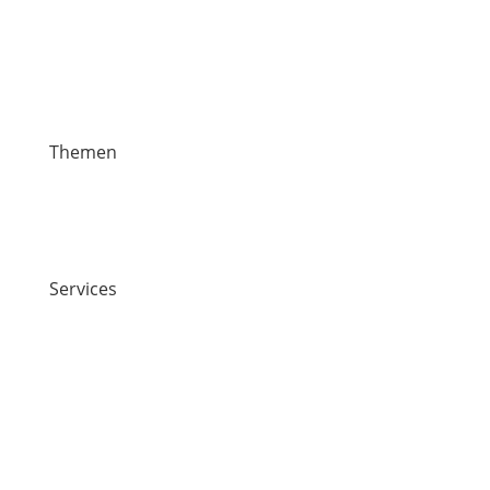
Themen
News
Veranstaltungen
Stiften & Spenden
Services
Jobs
Kontakt
Lawaetz-Gruppe
hei. Hamburger ExistenzgründungsInitiative
Rechtliches
Impressum