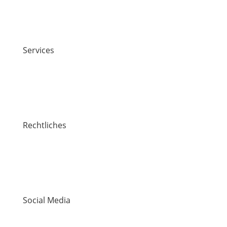
News
Veranstaltungen
Stiften & Spenden
Services
Jobs
Kontakt
Lawaetz-Gruppe
hei. Hamburger ExistenzgründungsInitiative
Rechtliches
Impressum
Datenschutz
Hinweisgebersystem
Die Mitgemeinten
Social Media
LinkedIn
YouTube