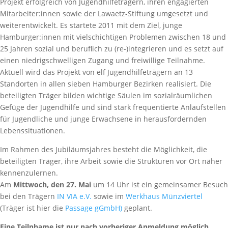
Projekt erfolgreich von Jugendhilfeträgern, ihren engagierten
Mitarbeiter:innen sowie der Lawaetz-Stiftung umgesetzt und
weiterentwickelt. Es startete 2011 mit dem Ziel, junge
Hamburger:innen mit vielschichtigen Problemen zwischen 18 und
25 Jahren sozial und beruflich zu (re-)integrieren und es setzt auf
einen niedrigschwelligen Zugang und freiwillige Teilnahme.
Aktuell wird das Projekt von elf Jugendhilfeträgern an 13
Standorten in allen sieben Hamburger Bezirken realisiert. Die
beteiligten Träger bilden wichtige Säulen im sozialräumlichen
Gefüge der Jugendhilfe und sind stark frequentierte Anlaufstellen
für Jugendliche und junge Erwachsene in herausfordernden
Lebenssituationen.
Im Rahmen des Jubiläumsjahres besteht die Möglichkeit, die
beteiligten Träger, ihre Arbeit sowie die Strukturen vor Ort näher
kennenzulernen.
Am
Mittwoch, den 27. Mai
um 14 Uhr ist ein gemeinsamer Besuch
bei den Trägern
IN VIA e.V.
sowie im
Werkhaus Münzviertel
(Träger ist hier die
Passage gGmbH)
geplant.
Eine Teilnhame ist nur nach vorheriger Anmeldung möglich.