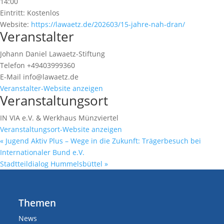
14:00
Eintritt:
Kostenlos
Website:
https://lawaetz.de/202603/15-jahre-nah-dran/
Veranstalter
Johann Daniel Lawaetz-Stiftung
Telefon
+49403999360
E-Mail
info@lawaetz.de
Veranstalter-Website anzeigen
Veranstaltungsort
IN VIA e.V. & Werkhaus Münzviertel
Veranstaltungsort-Website anzeigen
«
Jugend Aktiv Plus – Wege in die Zukunft: Trägerbesuch bei
Internationaler Bund e.V.
Stadtteildialog Hummelsbüttel
»
Themen
News