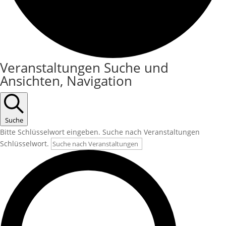
Veranstaltungen
Veranstaltungen Suche und
Ansichten, Navigation
Suche
Bitte Schlüsselwort eingeben. Suche nach Veranstaltungen
Schlüsselwort.