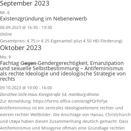
September 2023
Mi.
6
Existenzgründung im Nebenerwerb
06.09.2023 @ 16:30
-
19:30
Online
Gesamtpreis: € 75 (= € 25 Eigenanteil plus € 50 HEI-Förderung)
Oktober 2023
Mo.
9
Fachtag G̶e̶g̶e̶n̶ Gendergerechtigkeit, Emanzipation
und sexuelle Selbstbestimmung – Antifeminismus
als rechte Ideologie und ideologische Strategie von
rechts
09.10.2023 @ 10:00
-
16:00
Dorothee-Sölle-Haus
Königstraße 54, Hamburg-Altona
Zur Anmeldung: https://forms.office.com/e/xgPQrPzFye
Antifeminismus ist ein zentrales Ideologieelement rechter und
extrem rechter Weltbilder. Die Anschläge von Hanau, Christchurch
und Utøya haben diesen Zusammenhang deutlich gemacht. Dass
Antifeminismus und Misogynie oftmals eine Grundlage rechten