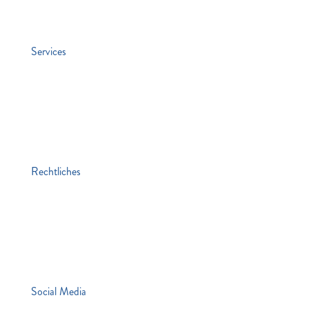
Stiften & Spenden
Services
Jobs
Kontakt
Lawaetz-Gruppe
hei. Hamburger ExistenzgründungsInitiative
Rechtliches
Impressum
Datenschutz
Hinweisgebersystem
Die Mitgemeinten
Social Media